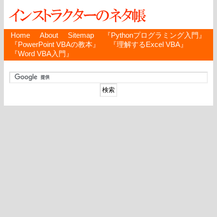
Home
About
Sitemap
『Pythonプログラミング入門』
『PowerPoint VBAの教本』
『理解するExcel VBA』
『Word VBA入門』