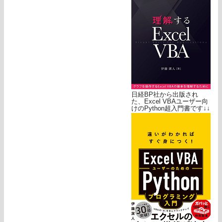
日経BP社から出版され
た、Excel VBAユーザー向
けのPython超入門書です↓↓