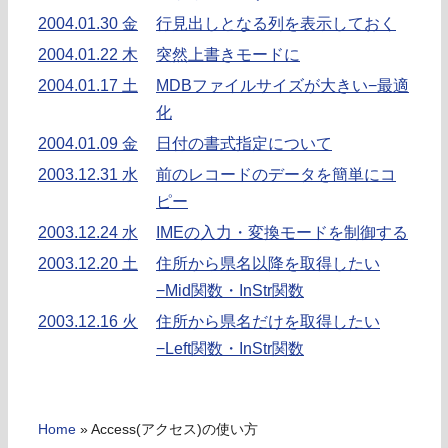
2004.01.30 金
行見出しとなる列を表示しておく
2004.01.22 木
突然上書きモードに
2004.01.17 土
MDBファイルサイズが大きい−最適
化
2004.01.09 金
日付の書式指定について
2003.12.31 水
前のレコードのデータを簡単にコ
ピー
2003.12.24 水
IMEの入力・変換モードを制御する
2003.12.20 土
住所から県名以降を取得したい
−Mid関数・InStr関数
2003.12.16 火
住所から県名だけを取得したい
−Left関数・InStr関数
Home
»
Access(アクセス)の使い方