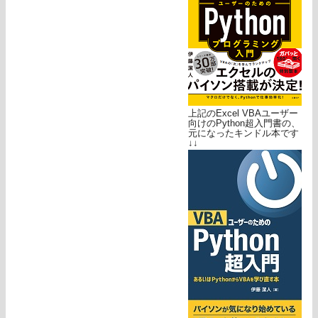
上記のExcel VBAユーザー
向けのPython超入門書の、
元になったキンドル本です
↓↓