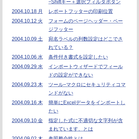
−Shiftキー＋選択フィルタボタン
2004.10.18 月
レポートフッターの印刷位置
2004.10.12 火
フォームのページヘッダー・ペー
ジフッター
2004.10.09 土
宛名ラベルの列数設定はどこでさ
れている？
2004.10.06 水
条件付き書式を設定したい
2004.09.29 水
インポートウィザードでフィール
ドの設定ができない
2004.09.23 木
ツール−マクロにセキュリティコマ
ンドがない
2004.09.16 木
簡単にExcelデータをインポートし
たい
2004.09.10 金
指定した式に不適切な文字列が含
まれています、とは
2004.09.02 木
参照整合性とは