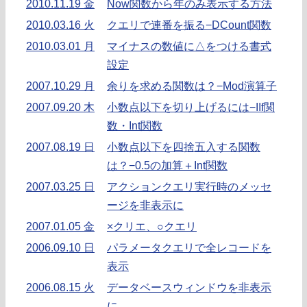
2010.11.19 金
Now関数から年のみ表示する方法
2010.03.16 火
クエリで連番を振る−DCount関数
2010.03.01 月
マイナスの数値に△をつける書式
設定
2007.10.29 月
余りを求める関数は？−Mod演算子
2007.09.20 木
小数点以下を切り上げるには−IIf関
数・Int関数
2007.08.19 日
小数点以下を四捨五入する関数
は？−0.5の加算＋Int関数
2007.03.25 日
アクションクエリ実行時のメッセ
ージを非表示に
2007.01.05 金
×クリエ、○クエリ
2006.09.10 日
パラメータクエリで全レコードを
表示
2006.08.15 火
データベースウィンドウを非表示
に