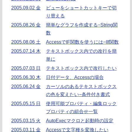
2005.09.02 金
ビューをショートカットキーで切
り替える
2005.08.26 金
簡単なグラフを作成する−String関
数
2005.08.06 土
AccessでIF関数を使うには−IIf関数
2005.07.14 木
テキストボックス内での改行を簡
単に
2005.07.03 日
テキストボックス内で改行したい
2005.06.30 木
日付データ、Accessの場合
2005.06.24 金
カーソルのあるテキストボックス
の色を変えたい−条件付き書式
2005.05.15 日
使用可能プロパティ・編集ロック
プロパティの組合せ一覧
2005.03.15 火
AutoExecマクロと起動時の設定
2005.03.11 金
Accessで文字種を変換したい