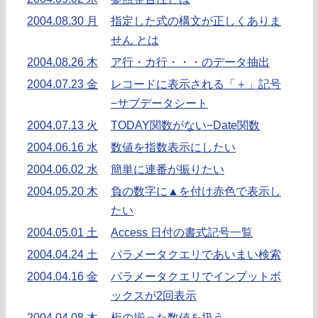
2004.08.30 月
指定した式の構文が正しくありま
せん とは
2004.08.26 木
ア行・カ行・・・のデータ抽出
2004.07.23 金
レコードに表示される「＋」記号
−サブデータシート
2004.07.13 火
TODAY関数がない−Date関数
2004.06.16 水
数値を指数表示にしたい
2004.06.02 水
簡単に連番が振りたい
2004.05.20 木
負の数字に▲を付け赤色で表示し
たい
2004.05.01 土
Access 日付の書式記号一覧
2004.04.24 土
パラメータクエリであいまい検索
2004.04.16 金
パラメータクエリでインプットボ
ックスが2回表示
2004.04.08 木
桁の揃った数値を扱う