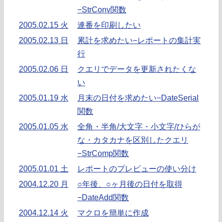
−StrConv関数
2005.02.15 火
連番を印刷したい
2005.02.13 日
累計を求めたい−レポートの集計実
行
2005.02.06 日
クエリでデータを更新されたくな
い
2005.01.19 水
月末の日付を求めたい−DateSerial
関数
2005.01.05 水
全角・半角/大文字・小文字/ひらが
な・カタカナを区別したクエリ
−StrComp関数
2005.01.01 土
レポートのプレビューの使い分け
2004.12.20 月
○年後、○ヶ月後の日付を取得
−DateAdd関数
2004.12.14 火
マクロを簡単に作成