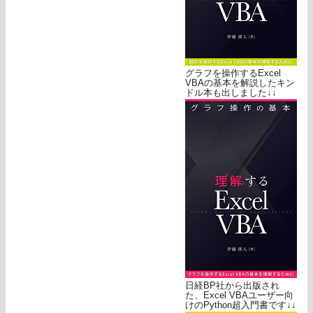
グラフを操作するExcel
VBAの基本を解説したキン
ドル本も出しました↓↓
日経BP社から出版され
た、Excel VBAユーザー向
けのPython超入門書です↓↓