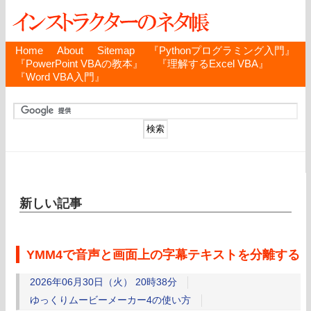
Home
About
Sitemap
『Pythonプログラミング入門』
『PowerPoint VBAの教本』
『理解するExcel VBA』
『Word VBA入門』
新しい記事
YMM4で音声と画面上の字幕テキストを分離する
2026年06月30日（火） 20時38分
ゆっくりムービーメーカー4の使い方