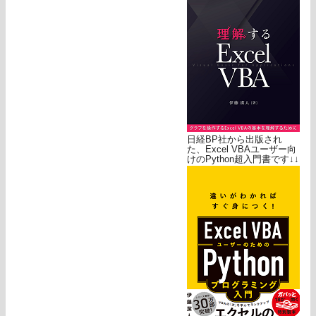
日経BP社から出版され
た、Excel VBAユーザー向
けのPython超入門書です↓↓