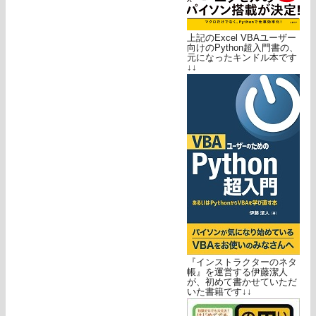
上記のExcel VBAユーザー
向けのPython超入門書の、
元になったキンドル本です
↓↓
『インストラクターのネタ
帳』を運営する伊藤潔人
が、初めて書かせていただ
いた書籍です↓↓