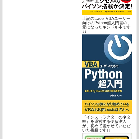
上記のExcel VBAユーザー
向けのPython超入門書の、
元になったキンドル本です
↓↓
『インストラクターのネタ
帳』を運営する伊藤潔人
が、初めて書かせていただ
いた書籍です↓↓