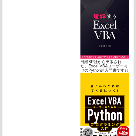
日経BP社から出版され
た、Excel VBAユーザー向
けのPython超入門書です↓↓