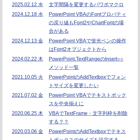
2025.02.12 水
文字間隔を変更するパワポマクロ
2024.12.18 水
PowerPoint VBAのFontプロパティ
の戻り値もFont2やChartFontの場
合がある
2024.12.13 金
PowerPoint VBAで蛍光ペンの操作
はFont2オブジェクトから
2024.02.22 木
PowerPoint.TextRangeのInsert○○
メソッド一覧
2021.10.05 火
PowerPointのAddTextboxでフォン
トサイズを変更したい
2021.07.02 金
PowerPoint VBAでテキストボック
スを中央揃えに
2020.06.25 木
VBAでTextFrame・文字列枠を削除
する？？
2020.03.06 金
PowerPointのAddTextboxでテキス
トボックスのサイズを設定する