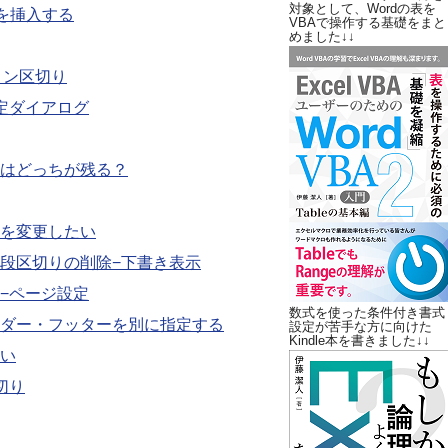
対象として、Wordの表を
数を挿入する
VBAで操作する基礎をまと
めました↓↓
ョン区切り
定ダイアログ
はどっちが残る？
を変更したい
段区切りの削除−下書き表示
−ページ設定
数式を使った条件付き書式
ダー・フッターを別に指定する
設定が苦手な方に向けた
Kindle本を書きました↓↓
い
切り