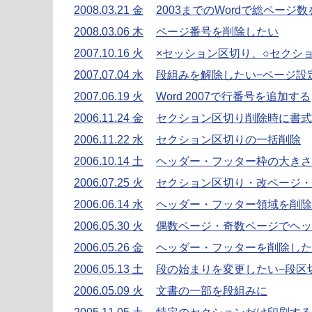
2008.03.21 金
2003までのWordで総ページ
2008.03.06 木
ページ番号を削除したい
2007.10.16 火
×セッション区切り、○セクシ
2007.07.04 水
段組みを解除したい−ページ設
2007.06.19 火
Word 2007で行番号を追加する
2006.11.24 金
セクション区切り削除時に書式
2006.11.22 水
セクション区切りの一括削除
2006.10.14 土
ヘッダー・フッター枠の大きさ
2006.07.25 火
セクション区切り・改ページ・
2006.06.14 水
ヘッダー・フッター領域を削除
2006.05.30 火
偶数ページ・奇数ページでヘッ
2006.05.26 金
ヘッダー・フッターを削除した
2006.05.13 土
段の始まりを変更したい−段区
2006.05.09 火
文書の一部を段組みに