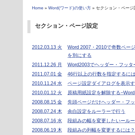
Home
»
Word(ワード)の使い方
»
セクション・ページ
セクション・ページ設定
2012.03.13 火
Word 2007・2010で奇
を別にする
2011.12.26 月
Word2003でヘッダー・フ
2011.07.01 金
46行以上の行数を指定するに
2010.11.24 水
ページ設定ダイアログを表示す
2010.01.12 火
原稿用紙設定を解除する−Word20
2008.08.15 金
先頭ページだけヘッダー・フッ
2008.07.24 木
余白設定をルーラーで行う
2008.07.16 水
段組みの幅を変更したいールー
2008.06.19 木
段組みの列幅を変更するには？