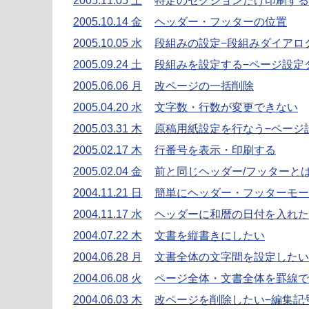
2005.11.05 土
特定のセクションだけ印刷する
2005.10.14 金
ヘッダー・フッターの位置
2005.10.05 水
段組みの設定−段組みダイアロ
2005.09.24 土
段組みを設定する−ページ設定
2005.06.06 月
改ページの一括削除
2005.04.20 水
文字数・行数が変更できない
2005.03.31 木
原稿用紙設定を行なう−ページ
2005.02.17 木
行番号を表示・印刷する
2005.02.04 金
前と同じヘッダー/フッターと
2004.11.21 日
簡単にヘッダー・フッターモー
2004.11.17 水
ヘッダーに和暦の日付を入れた
2004.07.22 木
文書を縦書きにしたい
2004.06.28 月
文書全体の文字間を設定したい
2004.06.08 火
ページ全体・文書全体を罫線で
2004.06.03 木
改ページを削除したい−編集記