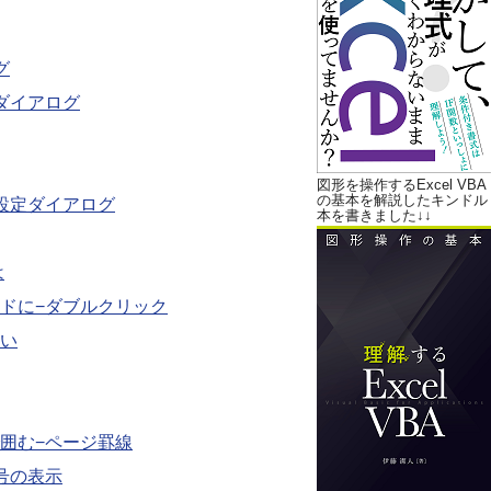
グ
ダイアログ
図形を操作するExcel VBA
の基本を解説したキンドル
設定ダイアログ
本を書きました↓↓
は
ドに−ダブルクリック
い
囲む−ページ罫線
号の表示