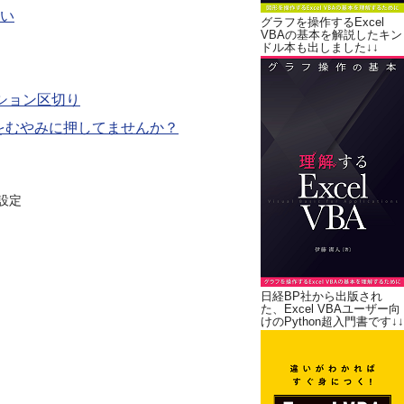
い
グラフを操作するExcel
VBAの基本を解説したキン
ドル本も出しました↓↓
ション区切り
ーをむやみに押してませんか？
設定
日経BP社から出版され
た、Excel VBAユーザー向
けのPython超入門書です↓↓