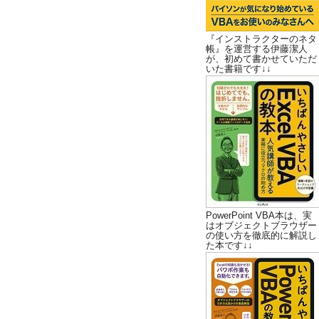
『インストラクターのネタ
帳』を運営する伊藤潔人
が、初めて書かせていただ
いた書籍です↓↓
PowerPoint VBA本は、実
はオブジェクトブラウザー
の使い方を徹底的に解説し
た本です↓↓