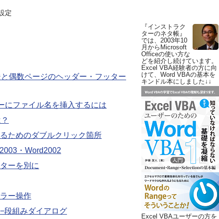
設定
『インストラク
ターのネタ帳』
では、2003年10
月からMicrosoft
Officeの使い方な
どを紹介し続けています。
Excel VBA経験者の方に向
けて、Word VBAの基本を
数ページと偶数ページのヘッダー・フッター
キンドル本にしました↓↓
ッターにファイル名を挿入するには
は？
るためのダブルクリック箇所
03・Word2002
ターを別に
ラー操作
−段組みダイアログ
Excel VBAユーザーの方を