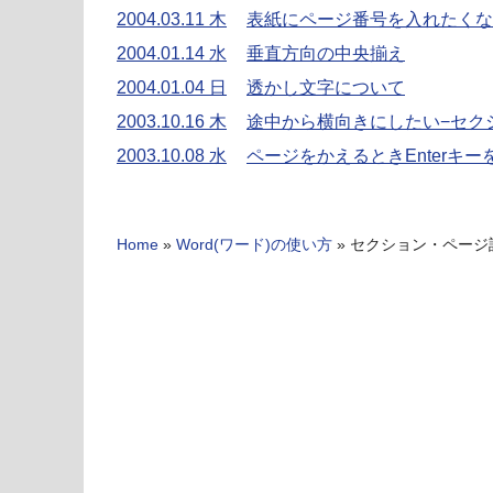
2004.03.11 木
表紙にページ番号を入れたくな
2004.01.14 水
垂直方向の中央揃え
2004.01.04 日
透かし文字について
2003.10.16 木
途中から横向きにしたい−セク
2003.10.08 水
ページをかえるときEnterキ
Home
»
Word(ワード)の使い方
»
セクション・ページ