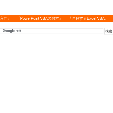
グ入門』
『PowerPoint VBAの教本』
『理解するExcel VBA』