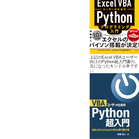
上記のExcel VBAユーザー
向けのPython超入門書の、
元になったキンドル本です
↓↓