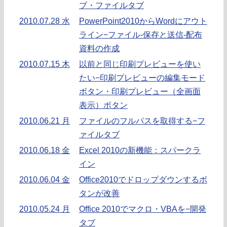
ブ・ファイルタブ
2010.07.28 水
PowerPoint2010からWordにアウト
ライン−ファイル-保存と送信-配布
資料の作成
2010.07.15 木
以前と同じ印刷プレビューを使い
たい−印刷プレビューの編集モード
ボタン・印刷プレビュー（全画面
表示）ボタン
2010.06.21 月
ファイルのフルパスを取得する−フ
ァイルタブ
2010.06.18 金
Excel 2010の新機能：スパークラ
イン
2010.06.04 金
Office2010でドロップダウンするボ
タンが改善
2010.05.24 月
Office 2010でマクロ・VBAを−開発
タブ