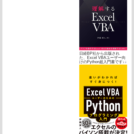
日経BP社から出版され
た、Excel VBAユーザー向
けのPython超入門書です↓↓