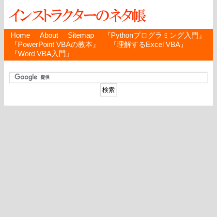
Home
About
Sitemap
『Pythonプログラミング入門』
『PowerPoint VBAの教本』
『理解するExcel VBA』
『Word VBA入門』