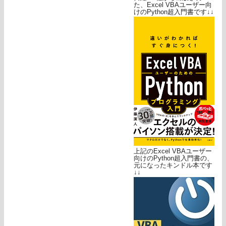
た、Excel VBAユーザー向
けのPython超入門書です↓↓
上記のExcel VBAユーザー
向けのPython超入門書の、
元になったキンドル本です
↓↓