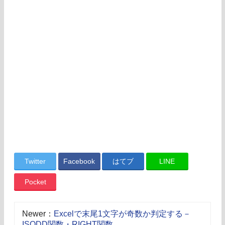
Twitter
Facebook
はてブ
LINE
Pocket
Newer：
Excelで末尾1文字が奇数か判定する－
ISODD関数・RIGHT関数