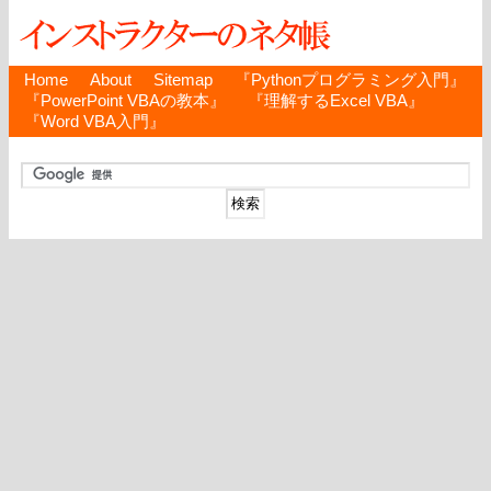
Home
About
Sitemap
『Pythonプログラミング入門』
『PowerPoint VBAの教本』
『理解するExcel VBA』
『Word VBA入門』