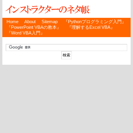
Home
About
Sitemap
『Pythonプログラミング入門』
『PowerPoint VBAの教本』
『理解するExcel VBA』
『Word VBA入門』