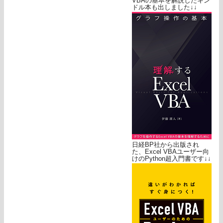
VBAの基本を解説したキン
ドル本も出しました↓↓
日経BP社から出版され
た、Excel VBAユーザー向
けのPython超入門書です↓↓