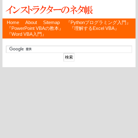
Home
About
Sitemap
『Pythonプログラミング入門』
『PowerPoint VBAの教本』
『理解するExcel VBA』
『Word VBA入門』