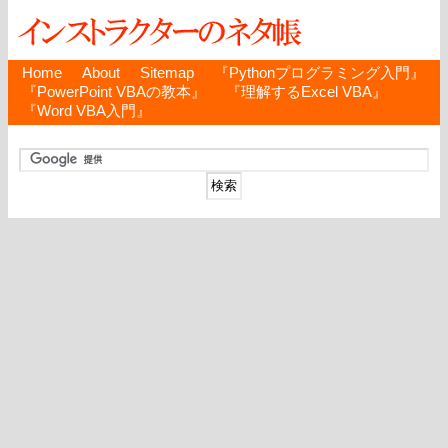
Home
About
Sitemap
『Pythonプログラミング入門』
『PowerPoint VBAの教本』
『理解するExcel VBA』
『Word VBA入門』