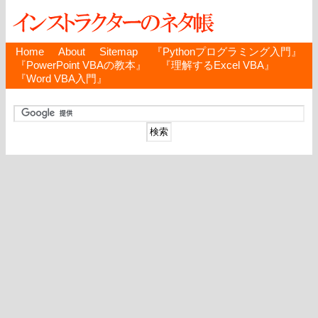
Home
About
Sitemap
『Pythonプログラミング入門』
『PowerPoint VBAの教本』
『理解するExcel VBA』
『Word VBA入門』