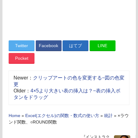
Twitter
Facebook
はてブ
LINE
Pocket
Newer：
クリップアートの色を変更する−図の色変
更
Older：
4×5より大きい表の挿入は？−表の挿入ボ
タンをドラッグ
Home
»
Excel(エクセル)の関数・数式の使い方
»
統計
»
×ラウ
ンド関数、○ROUND関数
『インストラク