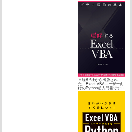
日経BP社から出版され
た、Excel VBAユーザー向
けのPython超入門書です↓↓