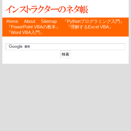
Home
About
Sitemap
『Pythonプログラミング入門』
『PowerPoint VBAの教本』
『理解するExcel VBA』
『Word VBA入門』