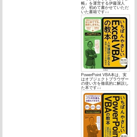
帳』を運営する伊藤潔人
が、初めて書かせていただ
いた書籍です↓↓
PowerPoint VBA本は、実
はオブジェクトブラウザー
の使い方を徹底的に解説し
た本です↓↓