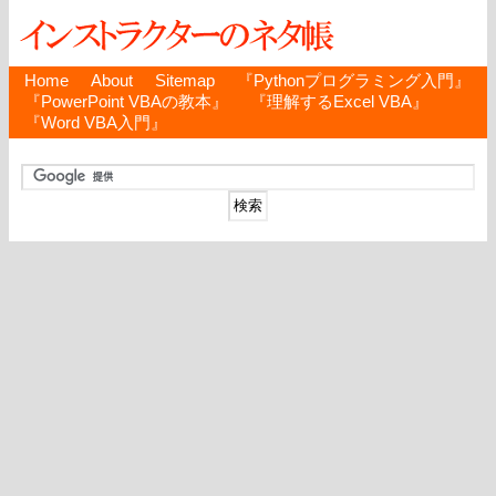
Home
About
Sitemap
『Pythonプログラミング入門』
『PowerPoint VBAの教本』
『理解するExcel VBA』
『Word VBA入門』