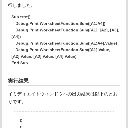
行しました。
Sub test()
Debug.Print WorksheetFunction.Sum([A1:A4])
Debug.Print WorksheetFunction.Sum([A1], [A2], [A3],
[A4])
Debug.Print WorksheetFunction.Sum([A1:A4].Value)
Debug.Print WorksheetFunction.Sum([A1].Value,
[A2].Value, [A3].Value, [A4].Value)
End Sub
実行結果
イミディエイトウィンドウへの出力結果は以下のとお
りです。
0
0