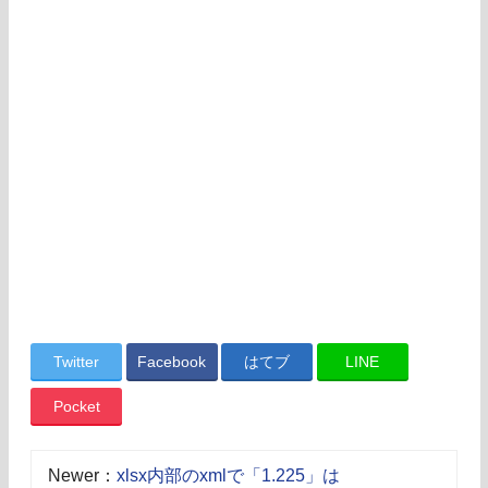
Twitter
Facebook
はてブ
LINE
Pocket
Newer：
xlsx内部のxmlで「1.225」は