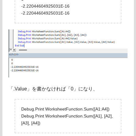
-2.22044604925031E-16
-2.22044604925031E-16
「.Value」を書かなければ「0」になり、
Debug.Print WorksheetFunction.Sum([A1:A4])
Debug.Print WorksheetFunction.Sum([A1], [A2],
[A3], [A4])