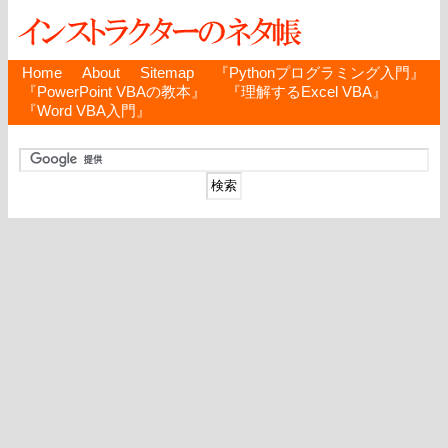
Home
About
Sitemap
『Pythonプログラミング入門』
『PowerPoint VBAの教本』
『理解するExcel VBA』
『Word VBA入門』