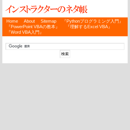
Home
About
Sitemap
『Pythonプログラミング入門』
『PowerPoint VBAの教本』
『理解するExcel VBA』
『Word VBA入門』