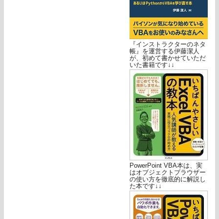
『インストラクターのネタ
帳』を運営する伊藤潔人
が、初めて書かせていただ
いた書籍です↓↓
PowerPoint VBA本は、実
はオブジェクトブラウザー
の使い方を徹底的に解説し
た本です↓↓