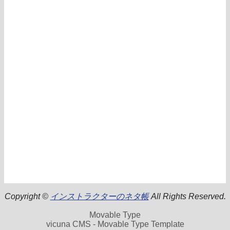
Copyright ©
インストラクターのネタ帳
All Rights Reserved.
Movable Type
vicuna CMS - Movable Type Template