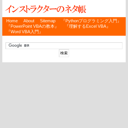
Home
About
Sitemap
『Pythonプログラミング入門』
『PowerPoint VBAの教本』
『理解するExcel VBA』
『Word VBA入門』