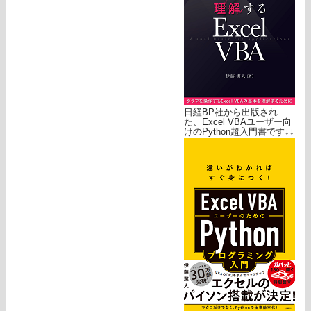
日経BP社から出版され
た、Excel VBAユーザー向
けのPython超入門書です↓↓