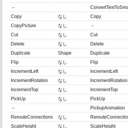
－
ConvertTextToSma
Copy
なし
Copy
CopyPicture
なし
－
Cut
なし
Cut
Delete
なし
Delete
Duplicate
Shape
Duplicate
Flip
なし
Flip
IncrementLeft
なし
IncrementLeft
IncrementRotation
なし
IncrementRotation
IncrementTop
なし
IncrementTop
PickUp
なし
PickUp
－
PickupAnimation
RerouteConnections
なし
RerouteConnectio
ScaleHeight
なし
ScaleHeight