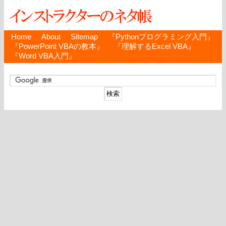
Home
About
Sitemap
『Pythonプログラミング入門』
『PowerPoint VBAの教本』
『理解するExcel VBA』
『Word VBA入門』