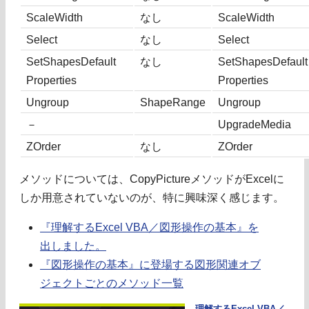
ScaleWidth
なし
ScaleWidth
Select
なし
Select
SetShapesDefault
なし
SetShapesDefault
Properties
Properties
Ungroup
ShapeRange
Ungroup
－
UpgradeMedia
ZOrder
なし
ZOrder
メソッドについては、CopyPictureメソッドがExcelに
しか用意されていないのが、特に興味深く感じます。
『理解するExcel VBA／図形操作の基本』を
出しました。
『図形操作の基本』に登場する図形関連オブ
ジェクトごとのメソッド一覧
理解するExcel VBA／