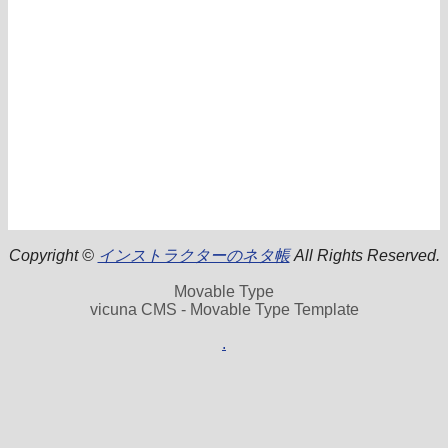
Copyright ©
インストラクターのネタ帳
All Rights Reserved.
Movable Type
vicuna CMS - Movable Type Template
.