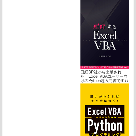
日経BP社から出版され
た、Excel VBAユーザー向
けのPython超入門書です↓↓