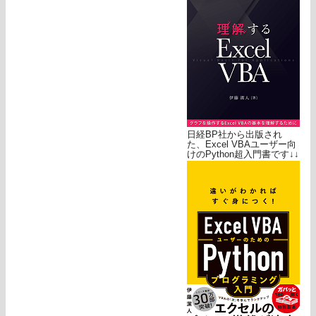
日経BP社から出版され
た、Excel VBAユーザー向
けのPython超入門書です↓↓