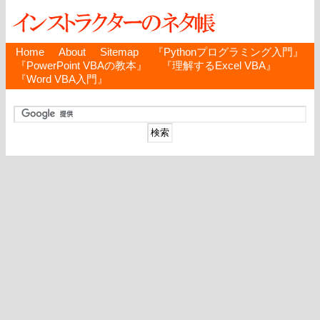
Home
About
Sitemap
『Pythonプログラミング入門』
『PowerPoint VBAの教本』
『理解するExcel VBA』
『Word VBA入門』