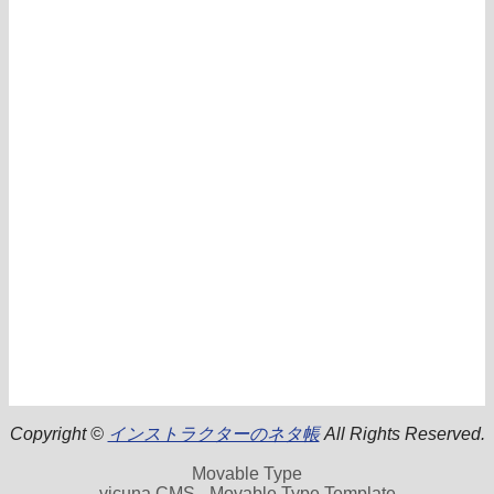
Copyright ©
インストラクターのネタ帳
All Rights Reserved.
Movable Type
vicuna CMS - Movable Type Template