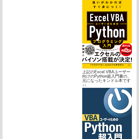
上記のExcel VBAユーザー
向けのPython超入門書の、
元になったキンドル本です
↓↓