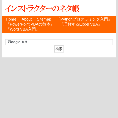
Home
About
Sitemap
『Pythonプログラミング入門』
『PowerPoint VBAの教本』
『理解するExcel VBA』
『Word VBA入門』