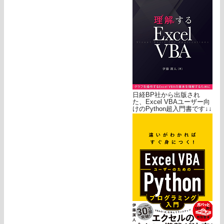
日経BP社から出版され
た、Excel VBAユーザー向
けのPython超入門書です↓↓