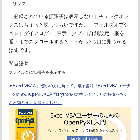
リック
［登録されている拡張子は表示しない］チェックボッ
クスはちょっと探しづらいですが、［フォルダオプシ
ョン］ダイアログ−［表示］タブ−［詳細設定］欄を一
番下までスクロールすると、下から3つ目に見つかる
はずです。
関連語句
ファイル名に拡張子を表示する
▼Excel VBAをお使いの方に向けて、電子書籍『Excel VBAユーザ
ーのためのOpenPyXL入門:Pythonの定番ライブラリの特徴をちゃ
んと知ろう』を書きました。