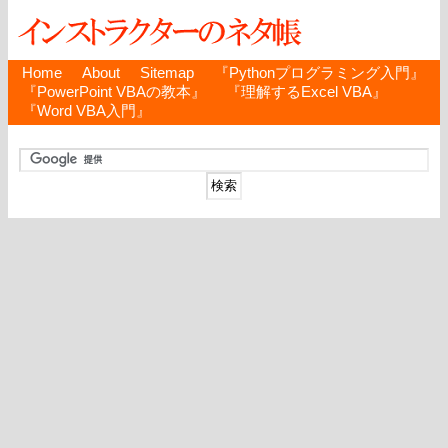
Home
About
Sitemap
『Pythonプログラミング入門』
『PowerPoint VBAの教本』
『理解するExcel VBA』
『Word VBA入門』