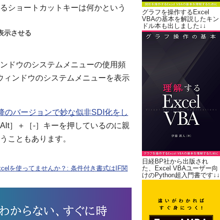
るショートカットキーは何かという
グラフを操作するExcel
VBAの基本を解説したキン
ドル本も出しました↓↓
表示させる
ンドウのシステムメニューの使用頻
子ウィンドウのシステムメニューを表示
0以降のバージョンで妙な似非SDI化をし
lt］＋［-］キーを押しているのに親
うこともあります。
日経BP社から出版され
elを使ってませんか？: 条件付き書式はIF関
た、Excel VBAユーザー向
けのPython超入門書です↓↓