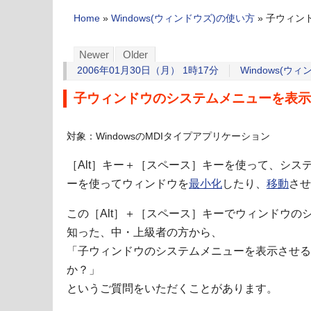
Home
»
Windows(ウィンドウズ)の使い方
»
子ウィン
Newer
Older
2006年01月30日（月） 1時17分
Windows(ウ
子ウィンドウのシステムメニューを表示
対象：WindowsのMDIタイプアプリケーション
［Alt］キー＋［スペース］キーを使って、シス
ーを使ってウィンドウを
最小化
したり、
移動
させ
この［Alt］＋［スペース］キーでウィンドウの
知った、中・上級者の方から、
「子ウィンドウのシステムメニューを表示させる
か？」
というご質問をいただくことがあります。