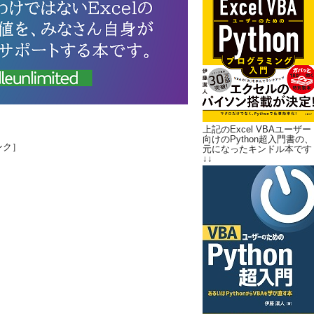
上記のExcel VBAユーザー
向けのPython超入門書の、
ンク］
元になったキンドル本です
↓↓