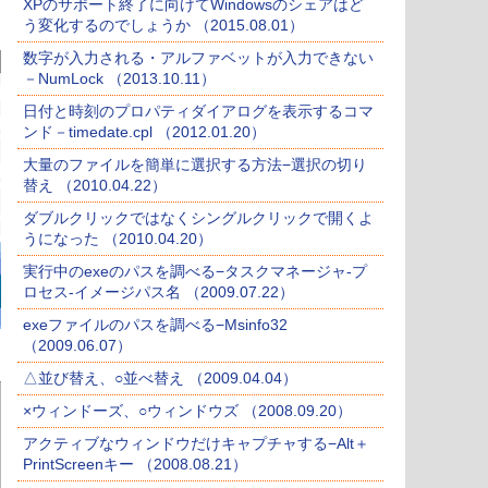
XPのサポート終了に向けてWindowsのシェアはど
う変化するのでしょうか （2015.08.01）
数字が入力される・アルファベットが入力できない
－NumLock （2013.10.11）
日付と時刻のプロパティダイアログを表示するコマ
ンド－timedate.cpl （2012.01.20）
大量のファイルを簡単に選択する方法−選択の切り
替え （2010.04.22）
ダブルクリックではなくシングルクリックで開くよ
うになった （2010.04.20）
実行中のexeのパスを調べる−タスクマネージャ-プ
ロセス-イメージパス名 （2009.07.22）
exeファイルのパスを調べる−Msinfo32
（2009.06.07）
△並び替え、○並べ替え （2009.04.04）
×ウィンドーズ、○ウィンドウズ （2008.09.20）
アクティブなウィンドウだけキャプチャする−Alt＋
PrintScreenキー （2008.08.21）