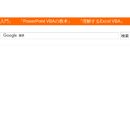
グ入門』
『PowerPoint VBAの教本』
『理解するExcel VBA』