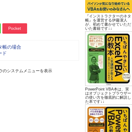
『インストラクターのネタ
帳』を運営する伊藤潔人
が、初めて書かせていただ
Pocket
いた書籍です↓↓
タ帳の場合
ード
ウのシステムメニューを表示
PowerPoint VBA本は、実
はオブジェクトブラウザー
の使い方を徹底的に解説し
た本です↓↓