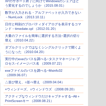
XPのサポート終了に向けてWindowsのシェアはど
う変化するのでしょうか （2015.08.01）
数字が入力される・アルファベットが入力できない
－NumLock （2013.10.11）
日付と時刻のプロパティダイアログを表示するコマ
ンド－timedate.cpl （2012.01.20）
大量のファイルを簡単に選択する方法−選択の切り
替え （2010.04.22）
ダブルクリックではなくシングルクリックで開くよ
うになった （2010.04.20）
実行中のexeのパスを調べる−タスクマネージャ-プ
ロセス-イメージパス名 （2009.07.22）
exeファイルのパスを調べる−Msinfo32
（2009.06.07）
△並び替え、○並べ替え （2009.04.04）
×ウィンドーズ、○ウィンドウズ （2008.09.20）
アクティブなウィンドウだけキャプチャする−Alt＋
PrintScreenキー （2008.08.21）