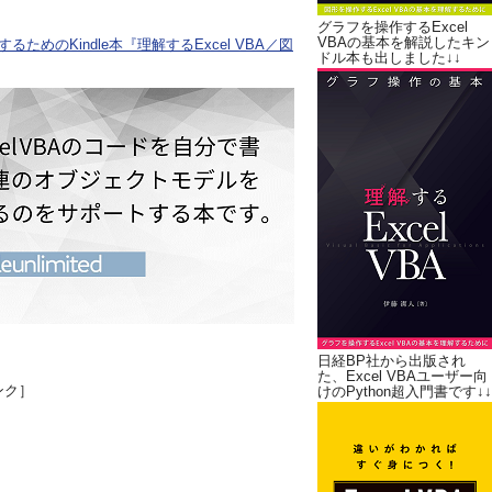
グラフを操作するExcel
VBAの基本を解説したキン
ためのKindle本『理解するExcel VBA／図
ドル本も出しました↓↓
日経BP社から出版され
た、Excel VBAユーザー向
ンク］
けのPython超入門書です↓↓