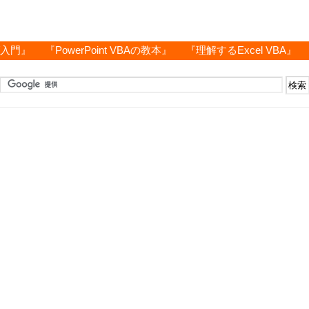
グ入門』
『PowerPoint VBAの教本』
『理解するExcel VBA』