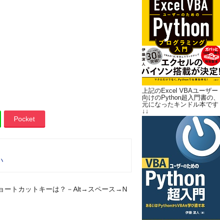
上記のExcel VBAユーザー
向けのPython超入門書の、
元になったキンドル本です
↓↓
Pocket
い
ョートカットキーは？－Alt→スペース→N