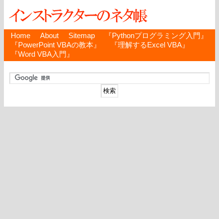
Home
About
Sitemap
『Pythonプログラミング入門』
『PowerPoint VBAの教本』
『理解するExcel VBA』
『Word VBA入門』