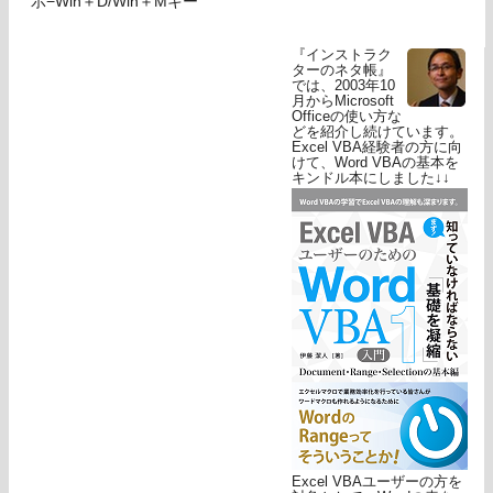
示−Win＋D/Win＋Mキー
『インストラク
ターのネタ帳』
では、2003年10
月からMicrosoft
Officeの使い方な
どを紹介し続けています。
Excel VBA経験者の方に向
けて、Word VBAの基本を
キンドル本にしました↓↓
Excel VBAユーザーの方を