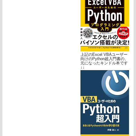
上記のExcel VBAユーザー
向けのPython超入門書の、
元になったキンドル本です
↓↓