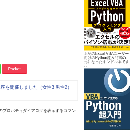
上記のExcel VBAユーザー
向けのPython超入門書の、
元になったキンドル本です
↓↓
Pocket
入門講座を開催しました（女性3 男性2）
のプロパティダイアログを表示するコマン