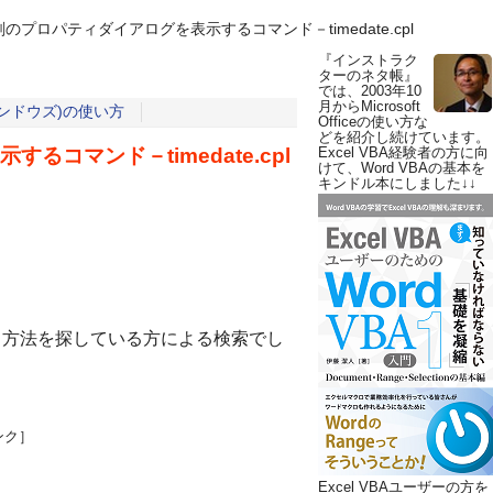
のプロパティダイアログを表示するコマンド－timedate.cpl
『インストラク
ターのネタ帳』
では、2003年10
月からMicrosoft
ウィンドウズ)の使い方
Officeの使い方な
どを紹介し続けています。
コマンド－timedate.cpl
Excel VBA経験者の方に向
けて、Word VBAの基本を
キンドル本にしました↓↓
する方法を探している方による検索でし
ンク］
Excel VBAユーザーの方を