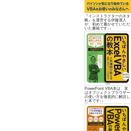
『インストラクターのネタ
帳』を運営する伊藤潔人
が、初めて書かせていただ
いた書籍です↓↓
PowerPoint VBA本は、実
はオブジェクトブラウザー
の使い方を徹底的に解説し
た本です↓↓