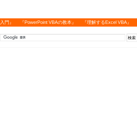
グ入門』
『PowerPoint VBAの教本』
『理解するExcel VBA』