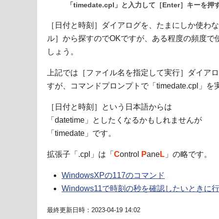
「timedate.cpl」と入力して［Enter］キーを押
［日付と時刻］ダイアログを、たまにしか使わな
ル］から探すのでOKですが、ある程度の頻度で
しょう。
上記では［ファイル名を指定して実行］ダイアログに「
すが、コマンドプロンプトで「timedate.cpl
［日付と時刻］という日本語からは
「datetime」としたくなるかもしれませんが
「timedate」です。
拡張子「.cpl」は「
C
ontrol
P
ane
L
」の略です。
WindowsXPの117のコマンド
Windows11で時刻の秒を確認したいときに
最終更新日時：2023-04-19 14:02