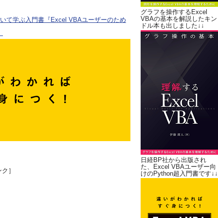
グラフを操作するExcel
VBAの基本を解説したキン
ついて学ぶ入門書『Excel VBAユーザーのため
ドル本も出しました↓↓
。
日経BP社から出版され
た、Excel VBAユーザー向
ンク］
けのPython超入門書です↓↓