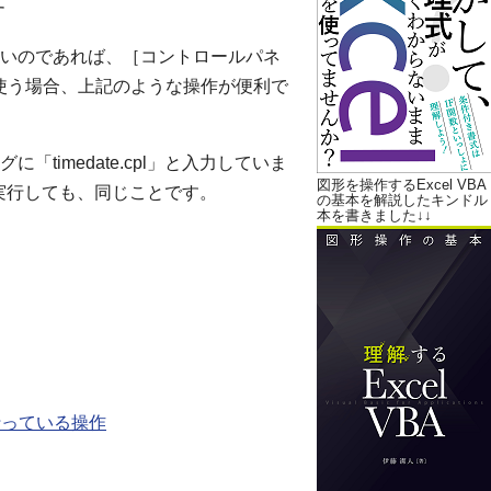
す
いのであれば、［コントロールパネ
使う場合、上記のような操作が便利で
timedate.cpl」と入力していま
図形を操作するExcel VBA
」を実行しても、同じことです。
の基本を解説したキンドル
本を書きました↓↓
行っている操作