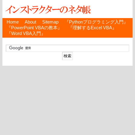
Home
About
Sitemap
『Pythonプログラミング入門』
『PowerPoint VBAの教本』
『理解するExcel VBA』
『Word VBA入門』