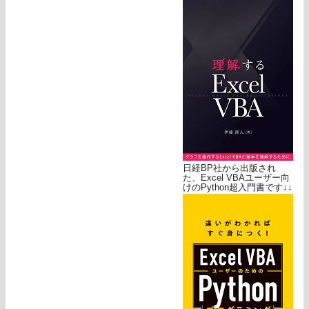
日経BP社から出版され
た、Excel VBAユーザー向
けのPython超入門書です↓↓