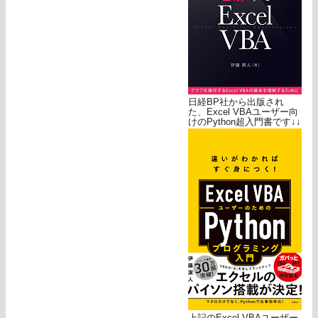
日経BP社から出版され
た、Excel VBAユーザー向
けのPython超入門書です↓↓
上記のExcel VBAユーザー