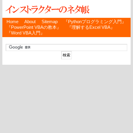
Home
About
Sitemap
『Pythonプログラミング入門』
『PowerPoint VBAの教本』
『理解するExcel VBA』
『Word VBA入門』