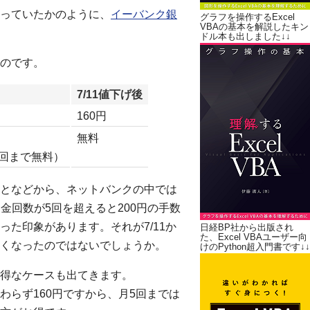
っていたかのように、
イーバンク銀
グラフを操作するExcel
VBAの基本を解説したキン
ドル本も出しました↓↓
のです。
7/11値下げ後
160円
無料
回まで無料）
となどから、ネットバンクの中では
金回数が5回を超えると200円の手数
た印象があります。それが7/11か
日経BP社から出版され
た、Excel VBAユーザー向
くなったのではないでしょうか。
けのPython超入門書です↓↓
得なケースも出てきます。
らず160円ですから、月5回までは