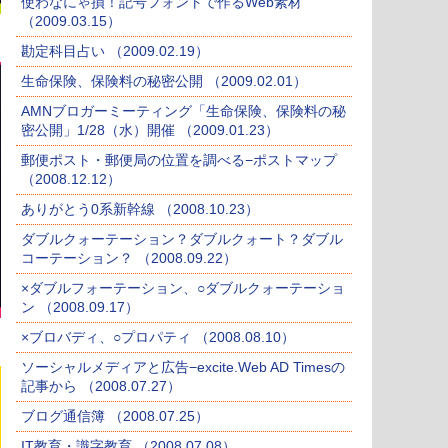
使わなにゃ損！記号フォントで作るWeb素材
（2009.03.15）
勘定科目占い （2009.02.19）
生命保険、保険料の秘密公開 （2009.02.01）
AMNブロガーミーティング「生命保険、保険料の秘
密公開」1/28（水）開催 （2009.01.23）
郵便ポスト・郵便局の位置を調べる−ポストマップ
（2008.12.12）
ありがとう0系新幹線 （2008.10.23）
ダブルクォーテーション？ダブルクォート？ダブル
コーテーション？ （2008.09.22）
×ダブルフォーテーション、○ダブルクォーテーショ
ン （2008.09.17）
×ブロバディ、○プロパティ （2008.08.10）
ソーシャルメディアと広告−excite.Web AD Timesの
記事から （2008.07.27）
ブログ通信簿 （2008.07.25）
IT教育・識字教育 （2008.07.08）