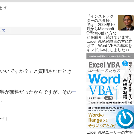
上げ
『インストラク
ターのネタ帳』
では、2003年10
月からMicrosoft
ネタ
Officeの使い方な
どを紹介し続けています。
Excel VBA経験者の方に向
けて、Word VBAの基本を
キンドル本にしました↓↓
いいですか？」と質問されたとき
料が無料だったからですが、その
一
た。
ンク］
Excel VBAユーザーの方を