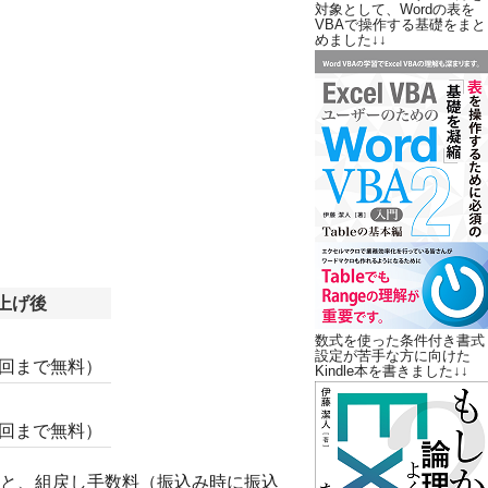
対象として、Wordの表を
VBAで操作する基礎をまと
めました↓↓
値上げ後
数式を使った条件付き書式
設定が苦手な方に向けた
5回まで無料）
Kindle本を書きました↓↓
1回まで無料）
と、組戻し手数料（振込み時に振込