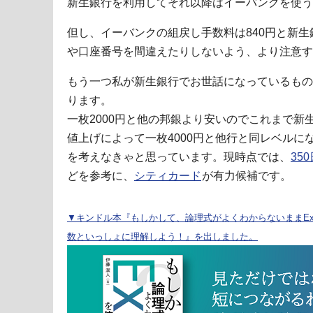
新生銀行を利用してそれ以降はイーバンクを使う
但し、イーバンクの組戻し手数料は840円と新
や口座番号を間違えたりしないよう、より注意す
もう一つ私が新生銀行でお世話になっているもの
ります。
一枚2000円と他の邦銀より安いのでこれまで新
値上げによって一枚4000円と他行と同レベルに
を考えなきゃと思っています。現時点では、
35
どを参考に、
シティカード
が有力候補です。
▼キンドル本『もしかして、論理式がよくわからないままExc
数といっしょに理解しよう！』を出しました。