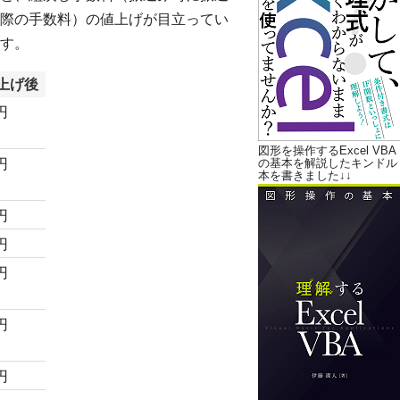
際の手数料）の値上げが目立ってい
す。
値上げ後
円
図形を操作するExcel VBA
円
の基本を解説したキンドル
本を書きました↓↓
円
円
円
円
円