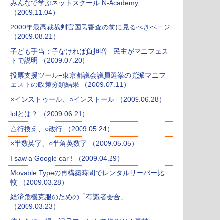
みんなで学ぶネットスクール N-Academy
（2009.11.04）
2009年最高裁裁判官国民審査の前に見るべきページ
（2009.08.21）
子ども手当：子なければ負担増 民主がマニフェス
トで説明 （2009.07.20）
投票支援ツール−東京都議会議員選挙の党派マニフ
ェストの政策分類結果 （2009.07.11）
×インストゥール、○インストール （2009.06.28）
lolとは？ （2009.06.21）
△行換え、○改行 （2009.05.24）
×半数英字、○半角英数字 （2009.05.05）
I saw a Google car ! （2009.04.29）
Movable Typeの再構築時間でレンタルサーバー比
較 （2009.03.28）
経済危機克服のための「有識者会合」
（2009.03.23）