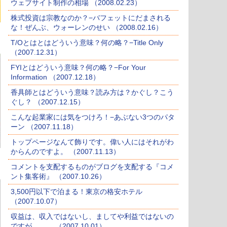
ウェブサイト制作の相場 （2008.02.23）
株式投資は宗教なのか？−バフェットにだまされる
な！ぜんぶ、ウォーレンのせい （2008.02.16）
T/Oとはとはどういう意味？何の略？−Title Only
（2007.12.31）
FYIとはどういう意味？何の略？−For Your
Information （2007.12.18）
香具師とはどういう意味？読み方は？かぐし？こう
ぐし？ （2007.12.15）
こんな起業家には気をつけろ！−あぶない3つのパタ
ーン （2007.11.18）
トップページなんて飾りです。偉い人にはそれがわ
からんのですよ。 （2007.11.13）
コメントを支配するものがブログを支配する『コメ
ント集客術』 （2007.10.26）
3,500円以下で泊まる！東京の格安ホテル
（2007.10.07）
収益は、収入ではないし、ましてや利益ではないの
ですが．．。 （2007.10.01）