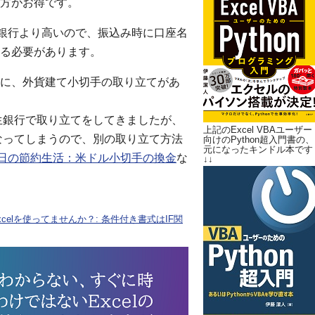
方がお得です。
生銀行より高いので、振込み時に口座名
る必要があります。
に、外貨建て小切手の取り立てがあ
生銀行で取り立てをしてきましたが、
上記のExcel VBAユーザー
なってしまうので、別の取り立て方法
向けのPython超入門書の、
元になったキンドル本です
0日の節約生活：米ドル小切手の換金
な
↓↓
elを使ってませんか？: 条件付き書式はIF関