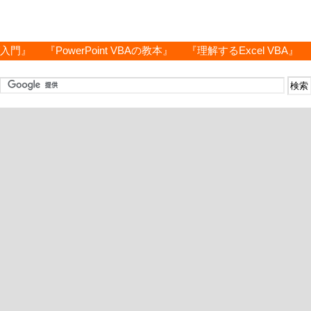
グ入門』
『PowerPoint VBAの教本』
『理解するExcel VBA』