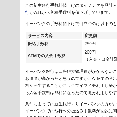
この新生銀行手数料値上げのタイミングを見計ら
行
が7/11から各種手数料を値下げしています。
イーバンクの手数料値下げで目立つのは以下のも
サービス内容
変更前
振込手数料
250円
200円
ATMでの入金手数料
（入金・出金計5
イーバンク銀行は口座維持管理費がかからないこ
お得度が高かったと思うのですが、ATMでの入出
料が発生することがネックでイマイチ利用し辛かっ
ら入金手数料は無料になったので随分利用しやす
条件によっては新生銀行よりイーバンクの方がお
イーバンクでは他行への振込み手数料が回数に関わ