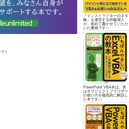
『インストラクターのネタ
帳』を運営する伊藤潔人
が、初めて書かせていただ
いた書籍です↓↓
ンク］
PowerPoint VBA本は、実
はオブジェクトブラウザー
の使い方を徹底的に解説し
た本です↓↓