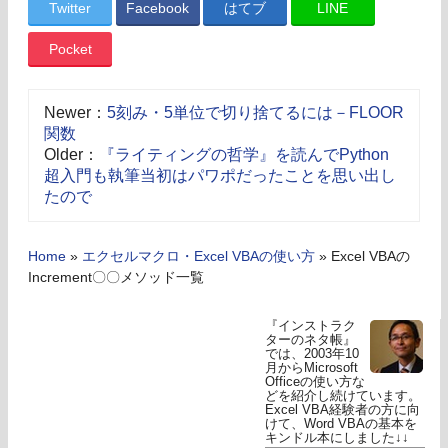
Twitter
Facebook
はてブ
LINE
Pocket
Newer：
5刻み・5単位で切り捨てるには－FLOOR
関数
Older：
『ライティングの哲学』を読んでPython
超入門も執筆当初はパワポだったことを思い出し
たので
Home
»
エクセルマクロ・Excel VBAの使い方
»
Excel VBAの
Increment〇〇メソッド一覧
『インストラク
ターのネタ帳』
では、2003年10
月からMicrosoft
Officeの使い方な
どを紹介し続けています。
Excel VBA経験者の方に向
けて、Word VBAの基本を
キンドル本にしました↓↓