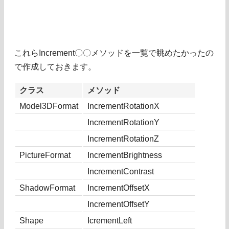
これらIncrement〇〇メソッドを一覧で眺めたかったの
で作成しておきます。
クラス
メソッド
Model3DFormat
IncrementRotationX
IncrementRotationY
IncrementRotationZ
PictureFormat
IncrementBrightness
IncrementContrast
ShadowFormat
IncrementOffsetX
IncrementOffsetY
Shape
IcrementLeft