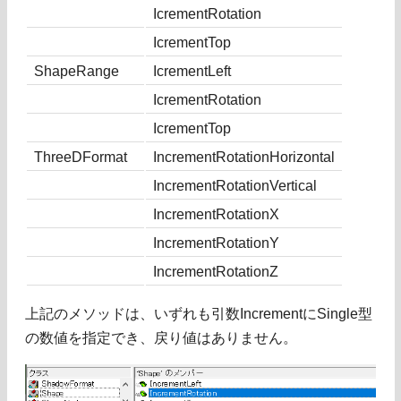
IcrementRotation
IcrementTop
ShapeRange
IcrementLeft
IcrementRotation
IcrementTop
ThreeDFormat
IncrementRotationHorizontal
IncrementRotationVertical
IncrementRotationX
IncrementRotationY
IncrementRotationZ
上記のメソッドは、いずれも引数IncrementにSingle型
の数値を指定でき、戻り値はありません。