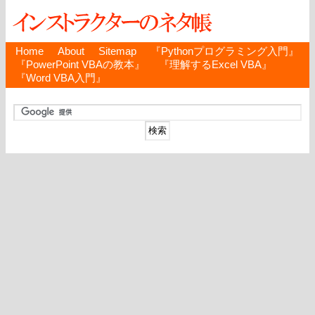
Home
About
Sitemap
『Pythonプログラミング入門』
『PowerPoint VBAの教本』
『理解するExcel VBA』
『Word VBA入門』