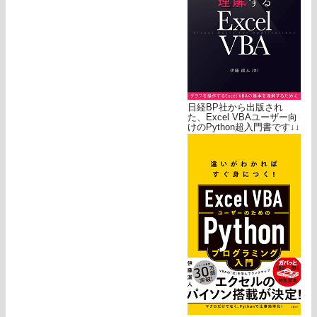
日経BP社から出版され
た、Excel VBAユーザー向
けのPython超入門書です↓↓