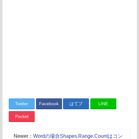
Twitter
Facebook
はてブ
LINE
Pocket
Newer：
Wordの場合Shapes.Range.Countはコン