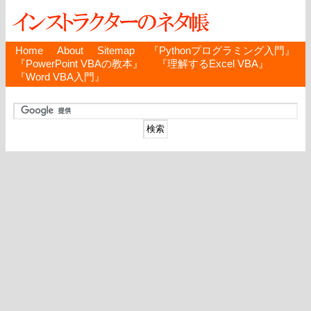
Home
About
Sitemap
『Pythonプログラミング入門』
『PowerPoint VBAの教本』
『理解するExcel VBA』
『Word VBA入門』