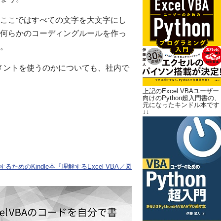
ここではすべての文字を大文字にし
何らかのコーディングルールを作っ
。
トメントを使うのかについても、社内で
上記のExcel VBAユーザー
向けのPython超入門書の、
元になったキンドル本です
↓↓
ためのKindle本『理解するExcel VBA／図