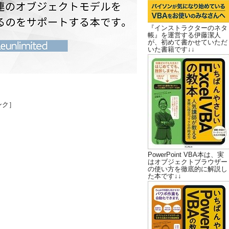
『インストラクターのネタ
帳』を運営する伊藤潔人
が、初めて書かせていただ
いた書籍です↓↓
ンク］
PowerPoint VBA本は、実
はオブジェクトブラウザー
の使い方を徹底的に解説し
た本です↓↓