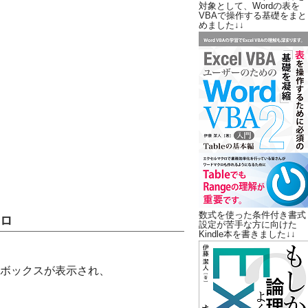
対象として、Wordの表を
VBAで操作する基礎をまと
めました↓↓
数式を使った条件付き書式
クロ
設定が苦手な方に向けた
Kindle本を書きました↓↓
ボックスが表示され、