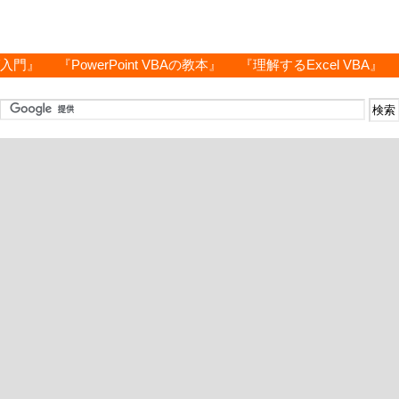
グ入門』
『PowerPoint VBAの教本』
『理解するExcel VBA』