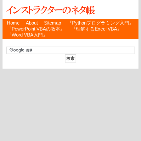
Home
About
Sitemap
『Pythonプログラミング入門』
『PowerPoint VBAの教本』
『理解するExcel VBA』
『Word VBA入門』