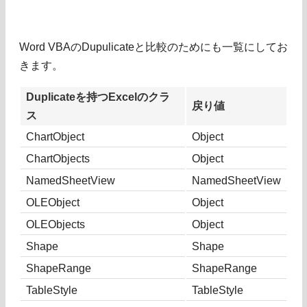
Word VBAのDupulicateと比較のためにも一覧にしてお
きます。
Duplicateを持つExcelのクラ
戻り値
ス
ChartObject
Object
ChartObjects
Object
NamedSheetView
NamedSheetView
OLEObject
Object
OLEObjects
Object
Shape
Shape
ShapeRange
ShapeRange
TableStyle
TableStyle