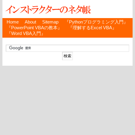
Home
About
Sitemap
『Pythonプログラミング入門』
『PowerPoint VBAの教本』
『理解するExcel VBA』
『Word VBA入門』