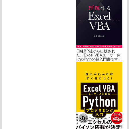
日経BP社から出版され
た、Excel VBAユーザー向
けのPython超入門書です↓↓