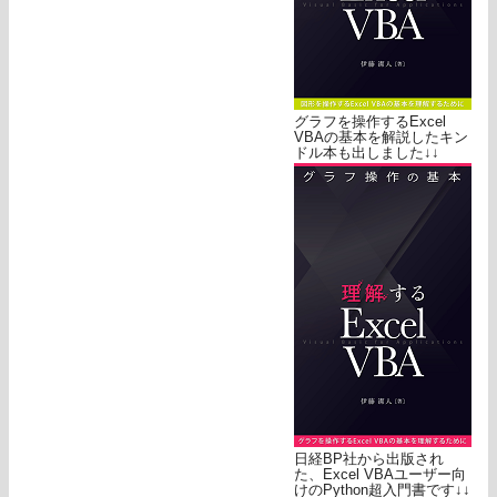
グラフを操作するExcel
VBAの基本を解説したキン
ドル本も出しました↓↓
日経BP社から出版され
た、Excel VBAユーザー向
けのPython超入門書です↓↓