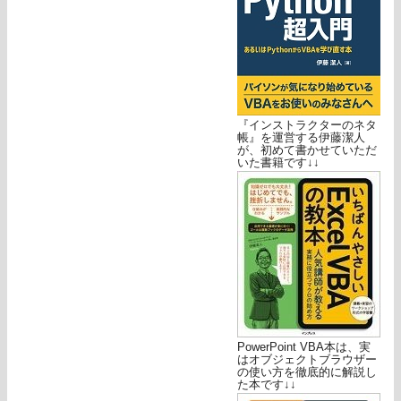
『インストラクターのネタ
帳』を運営する伊藤潔人
が、初めて書かせていただ
いた書籍です↓↓
PowerPoint VBA本は、実
はオブジェクトブラウザー
の使い方を徹底的に解説し
た本です↓↓