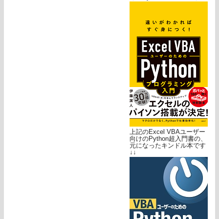
上記のExcel VBAユーザー
向けのPython超入門書の、
元になったキンドル本です
↓↓