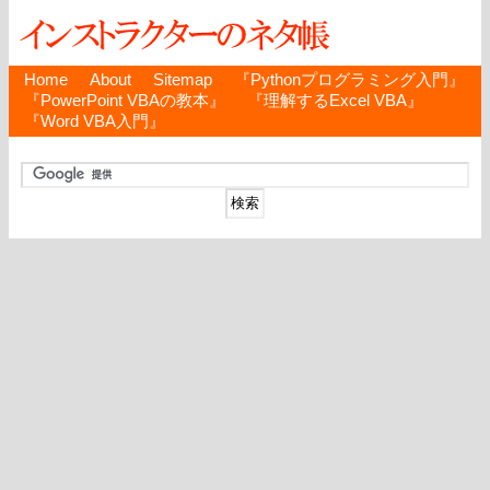
Home
About
Sitemap
『Pythonプログラミング入門』
『PowerPoint VBAの教本』
『理解するExcel VBA』
『Word VBA入門』