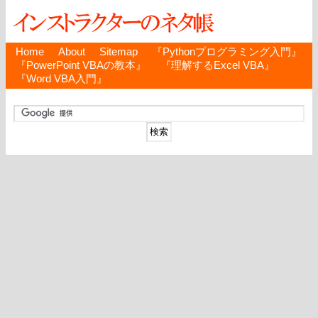
Home
About
Sitemap
『Pythonプログラミング入門』
『PowerPoint VBAの教本』
『理解するExcel VBA』
『Word VBA入門』