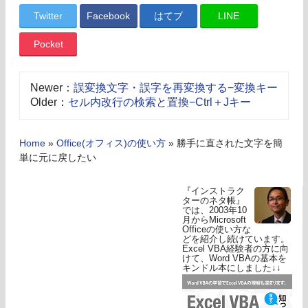
Twitter
Facebook
はてブ
LINE
Pocket
Newer：
誤変換文字・誤字を再変換する−変換キー
Older：
セル内改行の検索と置換−Ctrl＋Jキー
Home
»
Office(オフィス)の使い方
»
勝手に直された文字を簡
単に元に戻したい
『インストラク
ターのネタ帳』
では、2003年10
月からMicrosoft
Officeの使い方な
どを紹介し続けています。
Excel VBA経験者の方に向
けて、Word VBAの基本を
キンドル本にしました↓↓