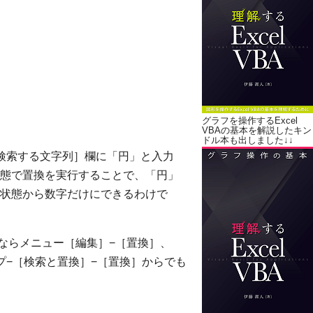
グラフを操作するExcel
VBAの基本を解説したキン
ドル本も出しました↓↓
検索する文字列］欄に「円」と入力
態で置換を実行することで、「円」
状態から数字だけにできるわけで
elならメニュー［編集］−［置換］、
ループ−［検索と置換］−［置換］からでも
、