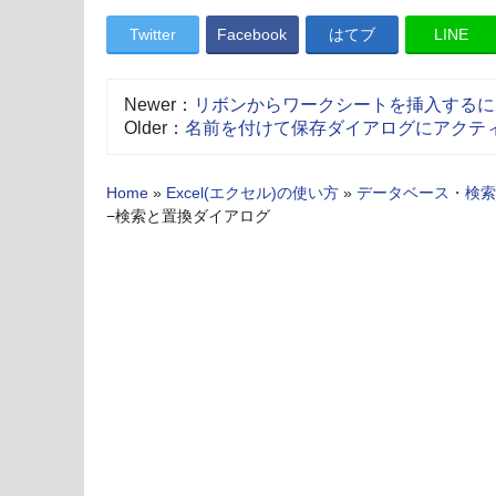
Twitter
Facebook
はてブ
LINE
Newer：
リボンからワークシートを挿入するには
Older：
名前を付けて保存ダイアログにアクテ
Home
»
Excel(エクセル)の使い方
»
データベース・検索
−検索と置換ダイアログ