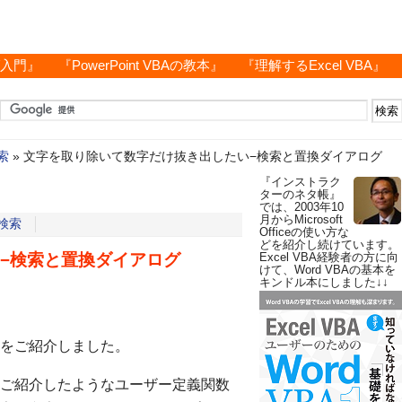
グ入門』
『PowerPoint VBAの教本』
『理解するExcel VBA』
索
»
文字を取り除いて数字だけ抜き出したい−検索と置換ダイアログ
『インストラク
ターのネタ帳』
では、2003年10
月からMicrosoft
検索
Officeの使い方な
どを紹介し続けています。
−検索と置換ダイアログ
Excel VBA経験者の方に向
けて、Word VBAの基本を
キンドル本にしました↓↓
をご紹介しました。
ご紹介したようなユーザー定義関数