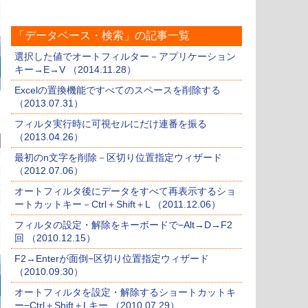
「データベース・検索」の記事一覧
選択した値でオートフィルター－アプリケーション
キー→E→V （2014.11.28）
Excelの置換機能ですべてのスペースを削除する
（2013.07.31）
フィルタ実行時に可視セルにだけ連番を振る
（2013.04.26）
最初のn文字を削除－区切り位置指定ウィザード
（2012.07.06）
オートフィルタ後にデータをすべて再表示するショ
ートカットキー－Ctrl＋Shift＋L （2011.12.06）
フィルタの設定・解除をキーボードで−Alt→D→F2
回 （2010.12.15）
F2→Enterが面倒−区切り位置指定ウィザード
（2010.09.30）
オートフィルタを設定・解除するショートカットキ
ー−Ctrl＋Shift＋Lキー （2010.07.29）