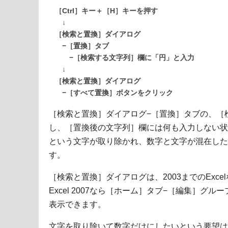
［Ctrl］キー＋［H］キーを押す
↓
［検索と置換］ダイアログ
−［置換］タブ
−［検索する文字列］欄に「円」と入力
↓
［検索と置換］ダイアログ
−［すべて置換］ボタンをクリック
［検索と置換］ダイアログ−［置換］タブの、［
し、［置換後の文字列］欄には何も入力しない状
という文字が取り除かれ、数字と文字が混在した
す。
［検索と置換］ダイアログは、2003までのExc
Excel 2007なら［ホーム］タブ−［編集］グ
表示できます。
文字を取り除いて数字だけにしたいという要望は