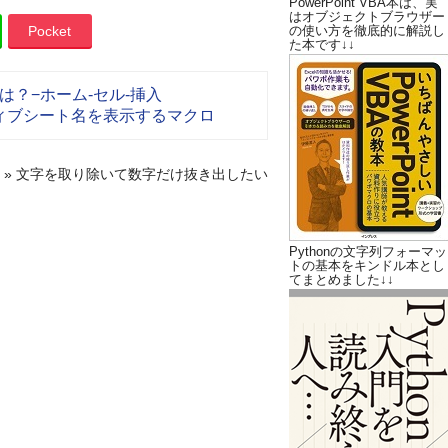
PowerPoint VBA本は、実
はオブジェクトブラウザー
Pocket
の使い方を徹底的に解説し
た本です↓↓
？−ホーム-セル-挿入
ィブシート名を表示するマクロ
»
文字を取り除いて数字だけ抜き出したい
Pythonの文字列フォーマッ
トの基本をキンドル本とし
てまとめました↓↓