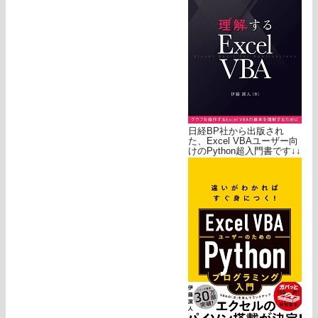
日経BP社から出版され
た、Excel VBAユーザー向
けのPython超入門書です↓↓