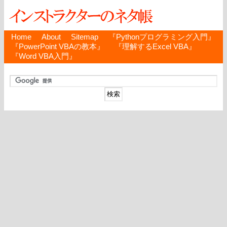
Home
About
Sitemap
『Pythonプログラミング入門』
『PowerPoint VBAの教本』
『理解するExcel VBA』
『Word VBA入門』