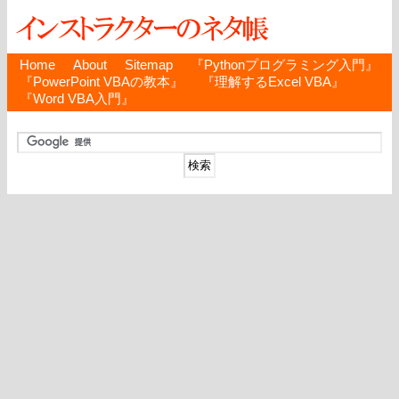
Home
About
Sitemap
『Pythonプログラミング入門』
『PowerPoint VBAの教本』
『理解するExcel VBA』
『Word VBA入門』