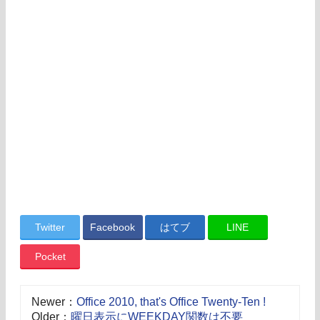
Twitter
Facebook
はてブ
LINE
Pocket
Newer：
Office 2010, that's Office Twenty-Ten !
Older：
曜日表示にWEEKDAY関数は不要