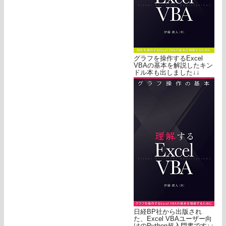
グラフを操作するExcel
VBAの基本を解説したキン
ドル本も出しました↓↓
日経BP社から出版され
た、Excel VBAユーザー向
けのPython超入門書です↓↓