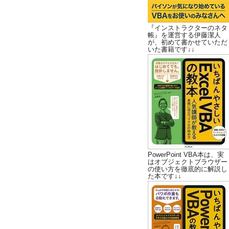
『インストラクターのネタ
帳』を運営する伊藤潔人
が、初めて書かせていただ
いた書籍です↓↓
PowerPoint VBA本は、実
はオブジェクトブラウザー
の使い方を徹底的に解説し
た本です↓↓