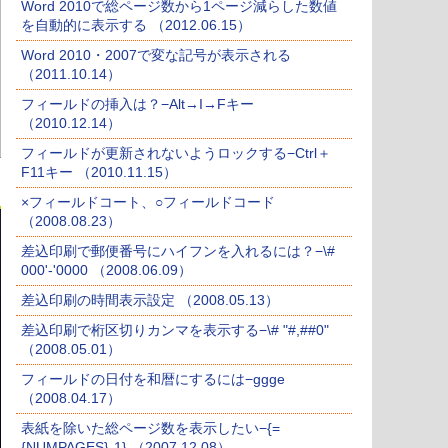
Word 2010で総ページ数から1ページ減らした数値
を自動的に表示する （2012.06.15）
Word 2010・2007で変な記号が表示される
（2011.10.14）
フィールドの挿入は？−Alt→I→Fキー
（2010.12.14）
フィールドが更新されないようロックする−Ctrl＋
F11キー （2010.11.15）
×フィールドコート、○フィールドコード
（2008.08.23）
差込印刷で郵便番号にハイフンを入れるには？−\#
000'-'0000 （2008.06.09）
差込印刷の時間表示設定 （2008.05.13）
差込印刷で桁区切りカンマを表示する−\# "#,##0"
（2008.05.01）
フィールドの日付を和暦にするには−ggge
（2008.04.17）
表紙を除いた総ページ数を表示したい−{=
{NUMPAGES}-1} （2007.12.08）