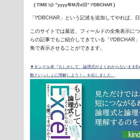
{ TIME \@ "yyyy年M月d日" \*DBCHAR }
「\*DBCHAR」という記述を追加してやれば
このサイトでは最近、フィールドの全角表示につ
らの記事でもご紹介してきている「\*DBCHA
角で表示させることができます。
▼キンドル本『もしかして、論理式がよくわからないままExc
数といっしょに理解しよう！』を出しました。