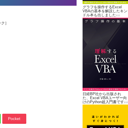
グラフを操作するExcel
VBAの基本を解説したキン
ドル本も出しました↓↓
ンク］
日経BP社から出版され
た、Excel VBAユーザー向
けのPython超入門書です↓↓
Pocket