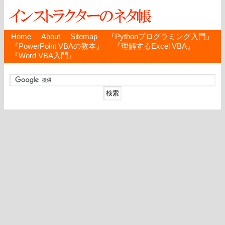
Home
About
Sitemap
『Pythonプログラミング入門』
『PowerPoint VBAの教本』
『理解するExcel VBA』
『Word VBA入門』