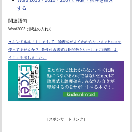
Word 2013・2010・2007で注釈・脚注を挿入
する
関連語句
Word2003で脚注の入れ方
▼キンドル本『もしかして、論理式がよくわからないままExcelを
使ってませんか？: 条件付き書式はIF関数といっしょに理解しよ
う！』を出しました。
［スポンサードリンク］