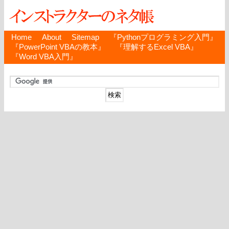
Home
About
Sitemap
『Pythonプログラミング入門』
『PowerPoint VBAの教本』
『理解するExcel VBA』
『Word VBA入門』