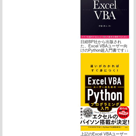
日経BP社から出版され
た、Excel VBAユーザー向
けのPython超入門書です↓↓
上記のExcel VBAユーザー