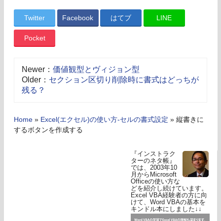
Twitter
Facebook
はてブ
LINE
Pocket
Newer：
価値観型とヴィジョン型
Older：
セクション区切り削除時に書式はどっちが
残る？
Home
»
Excel(エクセル)の使い方-セルの書式設定
»
縦書きに
するボタンを作成する
『インストラク
ターのネタ帳』
では、2003年10
月からMicrosoft
Officeの使い方な
どを紹介し続けています。
Excel VBA経験者の方に向
けて、Word VBAの基本を
キンドル本にしました↓↓