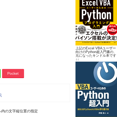
上記のExcel VBAユーザー
向けのPython超入門書の、
元になったキンドル本です
↓↓
Pocket
示
ル内の文字縦位置の指定