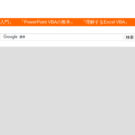
グ入門』
『PowerPoint VBAの教本』
『理解するExcel VBA』