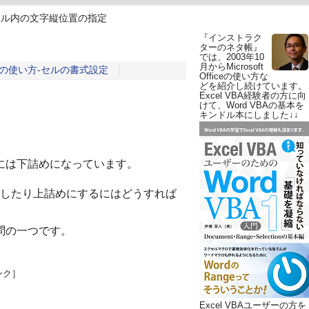
セル内の文字縦位置の指定
『インストラク
ターのネタ帳』
では、2003年10
月からMicrosoft
ル)の使い方-セルの書式設定
Officeの使い方な
どを紹介し続けています。
Excel VBA経験者の方に向
けて、Word VBAの基本を
キンドル本にしました↓↓
的には下詰めになっています。
したり上詰めにするにはどうすれば
質問の一つです。
ンク］
Excel VBAユーザーの方を