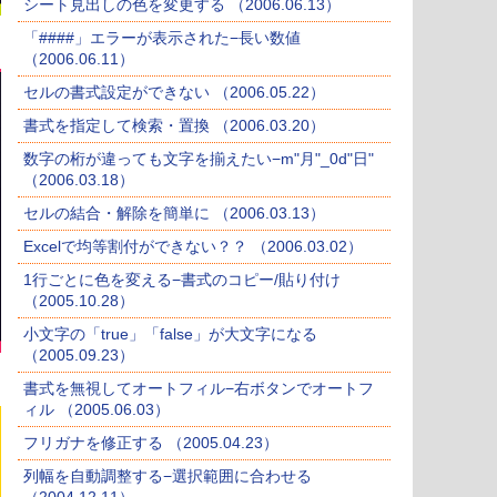
シート見出しの色を変更する （2006.06.13）
「####」エラーが表示された−長い数値
（2006.06.11）
セルの書式設定ができない （2006.05.22）
書式を指定して検索・置換 （2006.03.20）
数字の桁が違っても文字を揃えたい−m"月"_0d"日"
（2006.03.18）
セルの結合・解除を簡単に （2006.03.13）
Excelで均等割付ができない？？ （2006.03.02）
1行ごとに色を変える−書式のコピー/貼り付け
（2005.10.28）
小文字の「true」「false」が大文字になる
（2005.09.23）
書式を無視してオートフィル−右ボタンでオートフ
ィル （2005.06.03）
フリガナを修正する （2005.04.23）
列幅を自動調整する−選択範囲に合わせる