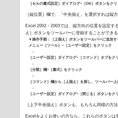
［セルの書式設定］ダイアログ−［OK］ボタンをクリ
［縦位置］欄で、「中央揃え」を選択すれば縦方
Excel 2002・2003では、縦方向の位置を
え］ボタンをツールバーに登録することができる
▼操作手順：［上揃え］ボタンをツールバーに追加す
メニュー［ツール］−［ユーザー設定］をクリック
↓
［ユーザー設定］ダイアログ−［コマンド］タブをク
↓
［分類］欄−［書式］をクリック
↓
［コマンド］欄から［上揃え］を探し、ツールバー上
↓
［ユーザー設定］ダイアログ−［閉じる］ボタンをク
［上下中央揃え］ボタンも、もちろん同様の方法
Excelをよくお使いの方なら、これらのボタン