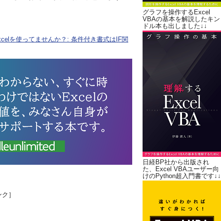
グラフを操作するExcel
VBAの基本を解説したキン
ドル本も出しました↓↓
elを使ってませんか？: 条件付き書式はIF関
日経BP社から出版され
た、Excel VBAユーザー向
けのPython超入門書です↓↓
ンク］