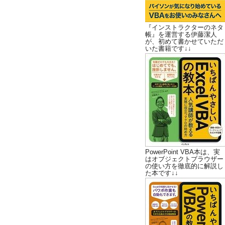
『インストラクターのネタ
帳』を運営する伊藤潔人
が、初めて書かせていただ
いた書籍です↓↓
PowerPoint VBA本は、実
はオブジェクトブラウザー
の使い方を徹底的に解説し
た本です↓↓