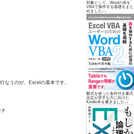
対象として、Wordの表を
VBAで操作する基礎をまと
めました↓↓
なうのが、Excelの基本です。
数式を使った条件付き書式
設定が苦手な方に向けた
Kindle本を書きました↓↓
ック