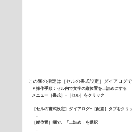
この類の指定は［セルの書式設定］ダイアログで行
▼操作手順：セル内で文字の縦位置を上詰めにする
メニュー［書式］−［セル］をクリック
↓
［セルの書式設定］ダイアログ−［配置］タブをクリ
↓
［縦位置］欄で、「上詰め」を選択
↓