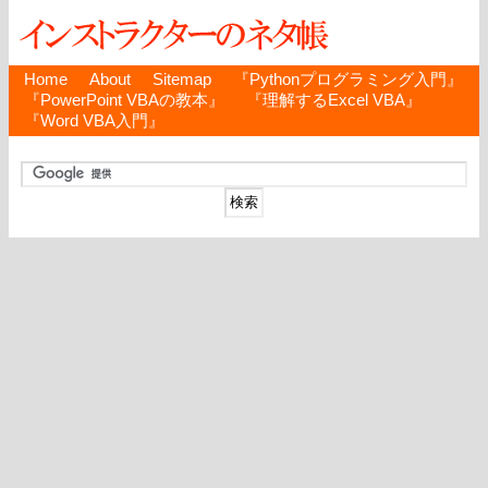
Home
About
Sitemap
『Pythonプログラミング入門』
『PowerPoint VBAの教本』
『理解するExcel VBA』
『Word VBA入門』