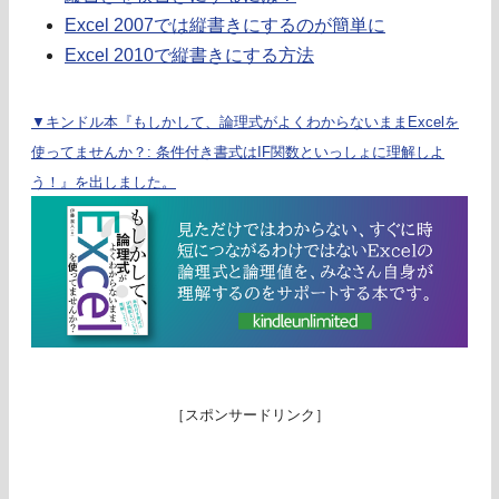
Excel 2007では縦書きにするのが簡単に
Excel 2010で縦書きにする方法
▼キンドル本『もしかして、論理式がよくわからないままExcelを
使ってませんか？: 条件付き書式はIF関数といっしょに理解しよ
う！』を出しました。
［スポンサードリンク］