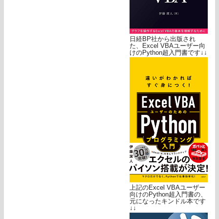
日経BP社から出版され
た、Excel VBAユーザー向
けのPython超入門書です↓↓
上記のExcel VBAユーザー
向けのPython超入門書の、
元になったキンドル本です
↓↓