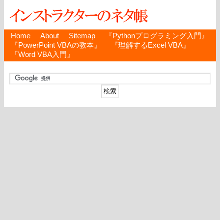
Home
About
Sitemap
『Pythonプログラミング入門』
『PowerPoint VBAの教本』
『理解するExcel VBA』
『Word VBA入門』