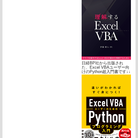
日経BP社から出版され
た、Excel VBAユーザー向
けのPython超入門書です↓↓