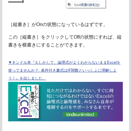
［縦書き］がOnの状態になっているはずです。
この［縦書き］をクリックしてOffの状態にすれば、縦
書きを横書きにすることができます。
▼キンドル本『もしかして、論理式がよくわからないままExcelを
使ってませんか？: 条件付き書式はIF関数といっしょに理解しよ
う！』を出しました。