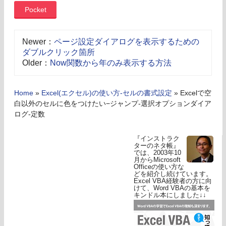
Pocket
Newer：
ページ設定ダイアログを表示するための
ダブルクリック箇所
Older：
Now関数から年のみ表示する方法
Home
»
Excel(エクセル)の使い方-セルの書式設定
»
Excelで空
白以外のセルに色をつけたい−ジャンプ-選択オプションダイア
ログ-定数
『インストラク
ターのネタ帳』
では、2003年10
月からMicrosoft
Officeの使い方な
どを紹介し続けています。
Excel VBA経験者の方に向
けて、Word VBAの基本を
キンドル本にしました↓↓