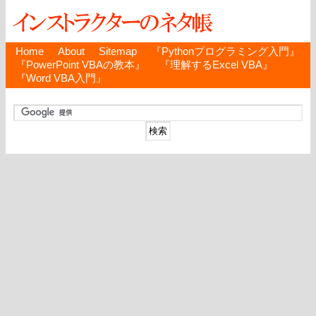
Home
About
Sitemap
『Pythonプログラミング入門』
『PowerPoint VBAの教本』
『理解するExcel VBA』
『Word VBA入門』