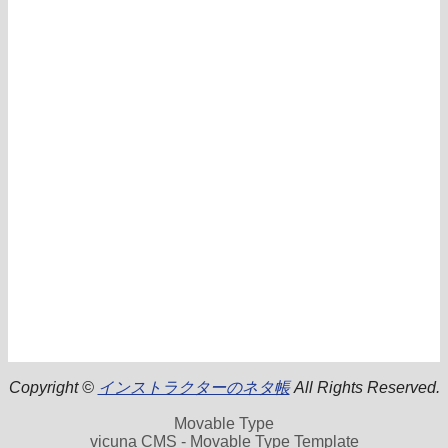
Copyright ©
インストラクターのネタ帳
All Rights Reserved.
Movable Type
vicuna CMS - Movable Type Template