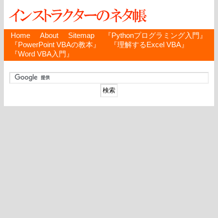
Home
About
Sitemap
『Pythonプログラミング入門』
『PowerPoint VBAの教本』
『理解するExcel VBA』
『Word VBA入門』