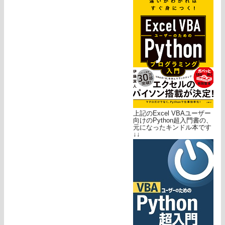
上記のExcel VBAユーザー
向けのPython超入門書の、
元になったキンドル本です
↓↓