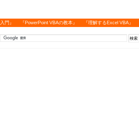
グ入門』
『PowerPoint VBAの教本』
『理解するExcel VBA』