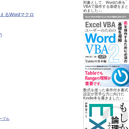
対象として、Wordの表を
VBAで操作する基礎をまと
めました↓↓
るWordマクロ
)
数式を使った条件付き書式
設定が苦手な方に向けた
Kindle本を書きました↓↓
ーブル