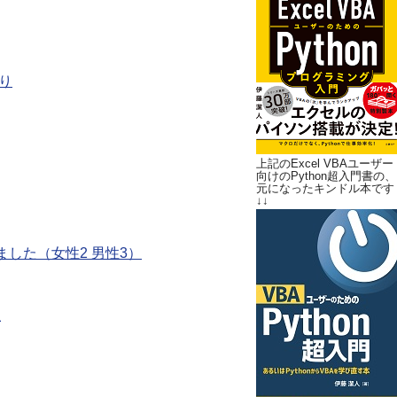
より
上記のExcel VBAユーザー
向けのPython超入門書の、
元になったキンドル本です
↓↓
しました（女性2 男性3）
想