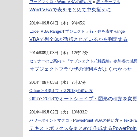
ワードマクロ・Word VBAの使い方
»
表・テーブル
Word VBAで表をまとめて中央揃えに
2014年09月04日（木） 9時45分
Excel VBA Rangeオブジェクト
»
行・列を表すRange
VBAで列全体が選択されているかを判定する
2014年09月03日（水） 12時17分
セミナーのご案内
»
『オブジェクト式解説編』参加者の感
オブジェクトブラウザの便利さがよくわかった
2014年09月03日（水） 7時37分
Office 2013(オフィス2013)の使い方
Office 2013でオートシェイプ・図形の種類を変
2014年09月02日（火） 10時33分
パワーポイントマクロ・PowerPoint VBAの使い方
»
TextFr
テキストボックスをまとめて作成するPowerPoin