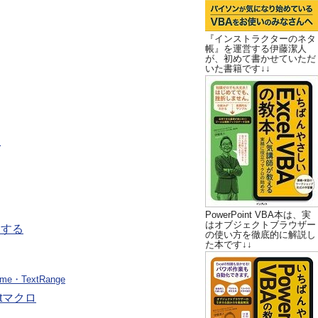
『インストラクターのネタ
帳』を運営する伊藤潔人
が、初めて書かせていただ
いた書籍です↓↓
想
PowerPoint VBA本は、実
はオブジェクトブラウザー
更する
の使い方を徹底的に解説し
た本です↓↓
ame・TextRange
tマクロ