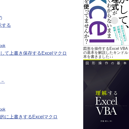
)
表示する
ook
図形を操作するExcel VBA
の基本を解説したキンドル
て上書き保存するExcelマクロ
本を書きました↓↓
る－
ook
に上書きするExcelマクロ