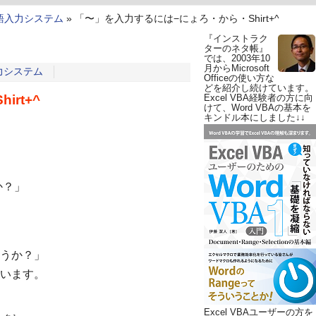
本語入力システム
»
「〜」を入力するには−にょろ・から・Shirt+^
『インストラク
ターのネタ帳』
では、2003年10
月からMicrosoft
入力システム
Officeの使い方な
どを紹介し続けています。
rt+^
Excel VBA経験者の方に向
けて、Word VBAの基本を
キンドル本にしました↓↓
か？」
うか？」
います。
Excel VBAユーザーの方を