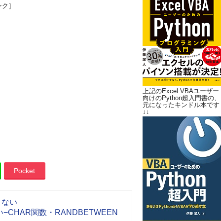
ンク］
上記のExcel VBAユーザー
向けのPython超入門書の、
元になったキンドル本です
↓↓
Pocket
きない
CHAR関数・RANDBETWEEN