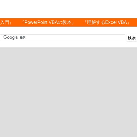
グ入門』
『PowerPoint VBAの教本』
『理解するExcel VBA』