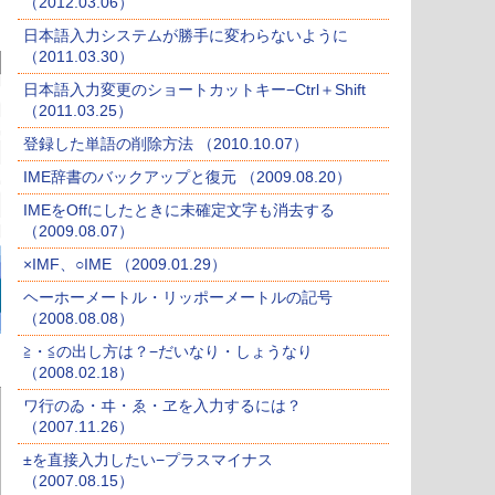
（2012.03.06）
日本語入力システムが勝手に変わらないように
（2011.03.30）
日本語入力変更のショートカットキー−Ctrl＋Shift
（2011.03.25）
登録した単語の削除方法 （2010.10.07）
IME辞書のバックアップと復元 （2009.08.20）
IMEをOffにしたときに未確定文字も消去する
（2009.08.07）
×IMF、○IME （2009.01.29）
ヘーホーメートル・リッポーメートルの記号
（2008.08.08）
≧・≦の出し方は？−だいなり・しょうなり
（2008.02.18）
ワ行のゐ・ヰ・ゑ・ヱを入力するには？
（2007.11.26）
±を直接入力したい−プラスマイナス
（2007.08.15）