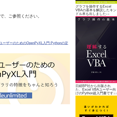
グラフを操作するExcel
VBAの基本を解説したキン
ドル本も出しました↓↓
で、ご参照ください。
ユーザーのためのOpenPyXL入門:Pythonの定
日経BP社から出版され
た、Excel VBAユーザー向
けのPython超入門書です↓↓