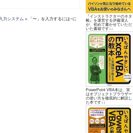
『インストラクターのネタ
語入力システム
»
「〜」を入力するには−に
帳』を運営する伊藤潔人
が、初めて書かせていただ
いた書籍です↓↓
PowerPoint VBA本は、実
はオブジェクトブラウザー
の使い方を徹底的に解説し
た本です↓↓